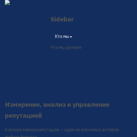
Sidebar
Институт
репутации
×
Кто мы
Что мы делаем
Контакты
En
中文
Измерение, анализ и управление
репутацией
Корпоративная репутация — один из ключевых активов