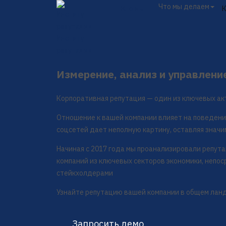
Что мы делаем
Кто мы
Институт
репутации
Измерение, анализ и управлени
Корпоративная репутация — один из ключевых ак
Отношение к вашей компании влияет на поведени
соцсетей дает неполную картину, оставляя значи
Начиная с 2017 года мы проанализировали репут
компаний из ключевых секторов экономики, непо
стейкхолдерами
Узнайте репутацию вашей компании в общем лан
Запросить демо