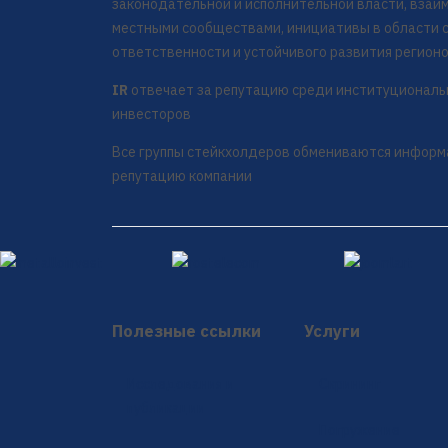
законодательной и исполнительной власти, взаи
местными сообществами, инициативы в области 
ответственности и устойчивого развития регион
IR
отвечает за репутацию среди институциональ
инвесторов
Все группы стейкхолдеров обмениваются информ
репутацию компании
Полезные ссылки
Услуги
Исследования и
Скрининг
публикации
Погружение