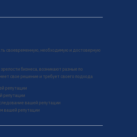
чать своевременную, необходимую и достоверную
 зрелости бизнеса, возникают разные по
имеет свое решение и требует своего подхода
шей репутации
ей репутации
сследование вашей репутации
ем вашей репутации