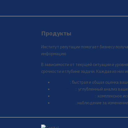
Продукты
Институт репутации помогает бизнесу полу
информацию
В зависимости от текущей ситуации и уровня
срочности и глубине задачи. Каждая из них 
Скрининг
: быстрая и общая оценка ва
Погружение
: углубленный анализ ваш
Репутационный аудит
: комплексное и
Мониторинг
: наблюдение за изменени