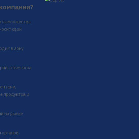
 компании?
боты множества
носит свой
одит в зону
ий, отвечая за
иентами,
е продуктов и
и на рынке
и органов