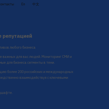
Контакты
En
中文
е репутацией
тивов любого бизнеса
е важных для вас людей. Мониторинг СМИ и
мые для бизнеса сегменты в тени.
ацию более 200 российских и международных
средственно взаимодействуя с ключевыми
дшафте.