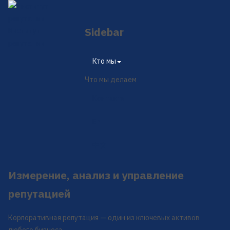
Sidebar
Институт
репутации
×
Кто мы
Что мы делаем
Контакты
En
中文
Измерение, анализ и управление
репутацией
Корпоративная репутация — один из ключевых активов