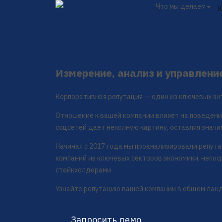
Что мы делаем
Кто мы
Институт
репутации
Измерение, анализ и управлени
Корпоративная репутация — один из ключевых ак
Отношение к вашей компании влияет на поведени
соцсетей дает неполную картину, оставляя значи
Начиная с 2017 года мы проанализировали репут
компаний из ключевых секторов экономики, непо
стейкхолдерами
Узнайте репутацию вашей компании в общем лан
Запросить демо