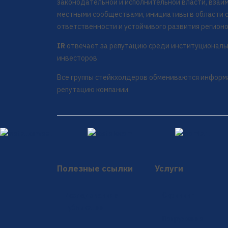
законодательной и исполнительной власти, взаи
местными сообществами, инициативы в области 
ответственности и устойчивого развития регион
IR
отвечает за репутацию среди институциональ
инвесторов
Все группы стейкхолдеров обмениваются информ
репутацию компании
Полезные ссылки
Услуги
Исследования и
Скрининг
публикации
Погружение