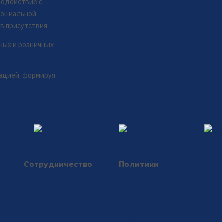
модействие с
социальной
ов присутствия
ных и розничных
ацией, формируя
Сотрудничество
Политики
Вакансии
Политика в
отношении
Партнерство
обработки