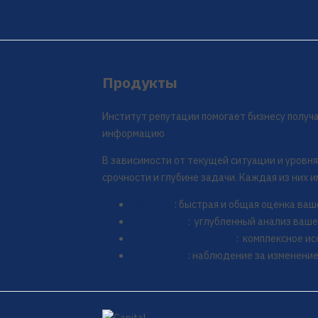
Продукты
Институт репутации помогает бизнесу полу
информацию
В зависимости от текущей ситуации и уровня
срочности и глубине задачи. Каждая из них 
Скрининг
: быстрая и общая оценка ва
Погружение
: углубленный анализ ваш
Репутационный аудит
: комплексное и
Мониторинг
: наблюдение за изменени