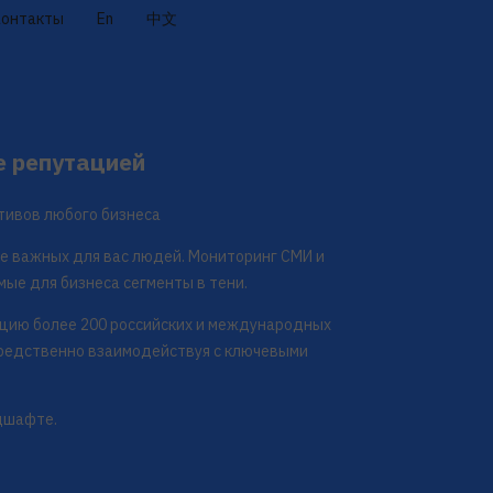
Контакты
En
中文
е репутацией
тивов любого бизнеса
е важных для вас людей. Мониторинг СМИ и
мые для бизнеса сегменты в тени.
ацию более 200 российских и международных
средственно взаимодействуя с ключевыми
дшафте.