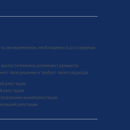
чать своевременную, необходимую и достоверную
 зрелости бизнеса, возникают разные по
имеет свое решение и требует своего подхода
шей репутации
ей репутации
сследование вашей репутации
ем вашей репутации