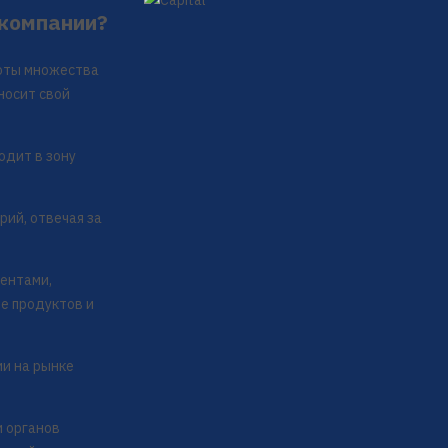
 компании?
боты множества
носит свой
одит в зону
ий, отвечая за
иентами,
е продуктов и
и на рынке
и органов