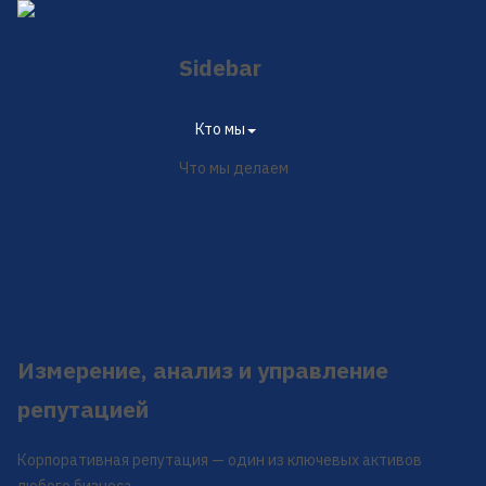
Sidebar
Институт
репутации
×
Кто мы
Что мы делаем
Контакты
En
中文
Измерение, анализ и управление
репутацией
Корпоративная репутация — один из ключевых активов